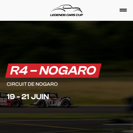
Passer
au
contenu
R4 – NOGARO
CIRCUIT DE NOGARO
19 - 21 JUIN