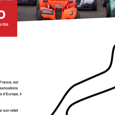
0
NUTES
 France, est
 sensations
s d’Europe, il
r son relief