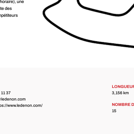
horaire), une
ite des
mpétiteurs
LONGUEU
7 11 37
3,156 km
o@ledenon.com
NOMBRE D
ttps://www.ledenon.com/
15